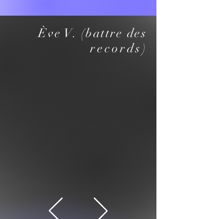
​Ève V. (battre des
records
​)