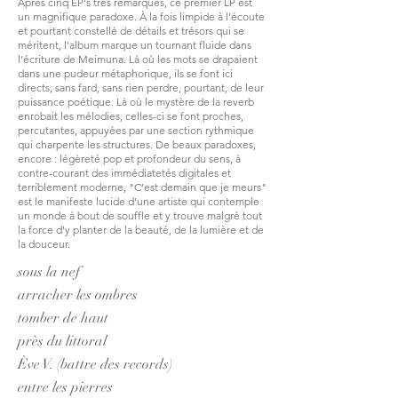
Après cinq EP's très remarqués, ce premier LP est
un magnifique paradoxe. À la fois limpide à l'écoute
et pourtant constellé de détails et trésors qui se
méritent, l'album marque un tournant fluide dans
l'écriture de Meimuna. Là où les mots se drapaient
dans une pudeur métaphorique, ils se font ici
directs, sans fard, sans rien perdre, pourtant, de leur
puissance poétique. Là où le mystère de la reverb
enrobait les mélodies, celles-ci se font proches,
percutantes, appuyées par une section rythmique
qui charpente les structures. De beaux paradoxes,
encore : légèreté pop et profondeur du sens, à
contre-courant des immédiatetés digitales et
terriblement moderne, "C'est demain que je meurs"
est le manifeste lucide d'une artiste qui contemple
un monde à bout de souffle et y trouve malgré tout
la force d'y planter de la beauté, de la lumière et de
la douceur.
sous la nef
arracher les ombres
tomber de haut
près du littoral
Ève V. (battre des records)
entre les pierres